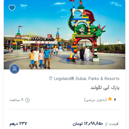
Legoland® Dubai, Parks & Resorts
پارک آبی لگولند
(بدون بررسی)
8 ساعت
0
قیمت از
12,098,850 تومان
237 درهم