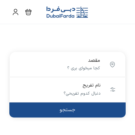
مقصد
نام تفریح
جستجو