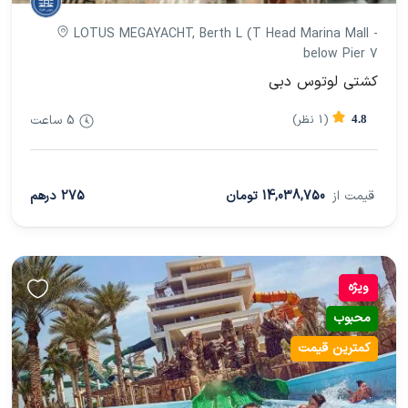
LOTUS MEGAYACHT, Berth L (T Head Marina Mall -
below Pier 7
کشتی لوتوس دبی
(1 نظر)
5 ساعت
4.8
قیمت از
14,038,750 تومان
275 درهم
ویژه
محبوب
کمترین قیمت