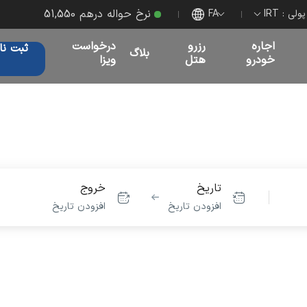
نرخ حواله درهم 51,550
لی :‌ IRT
FA
اجاره
رزرو
درخواست
ثبت نا
بلاگ
خودرو
هتل
ویزا
تاریخ
خروج
افزودن تاریخ
افزودن تاریخ