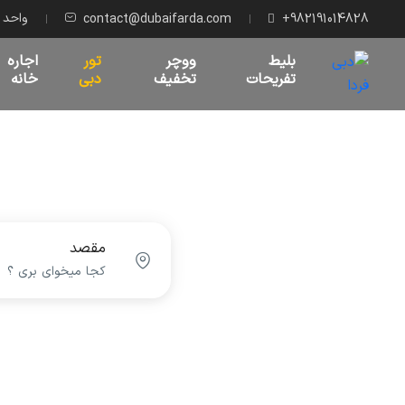
واحد پو
contact@dubaifarda.com
+982191014828
بلیط
ووچر
تور
اجاره
تفریحات
تخفیف
دبی
خانه
مقصد