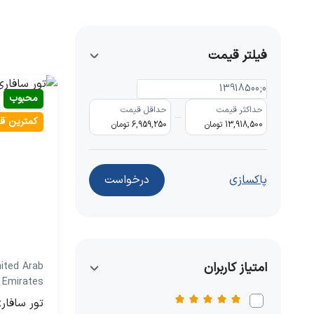
فیلتر قیمت
محبوب
حداکثر قیمت
حداقل قیمت
کمترین ق
13,918,500 تومان
6,959,250 تومان
پاکسازی
درخواست
امتیاز کاربران
nited Arab
Emirates
تور سافار