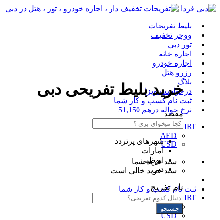
بلیط تفریحات
ووچر تخفیف
تور دبی
اجاره خانه
اجاره خودرو
رزرو هتل
بلاگ
خرید بلیط تفریحی دبی
درخواست ویزا
ثبت نام کسب و کار شما
نرخ حواله درهم 51,150
مقصد
IRT
AED
شهرهای پرتردد
USD
امارات
ابوظبی
سبد خرید شما
دبی
سبد خرید خالی است
نام تفریح
ثبت نام کسب و کار شما
IRT
AED
جستجو
USD