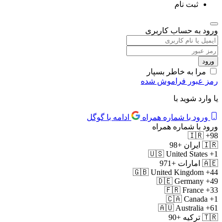
ثبت نام
ورود به حساب کاربری
مرا به خاطر بسپار
رمز عبور فراموش شده
یا وارد شوید با
ورود با شماره همراه
ادامه با گوگل
ورود با شماره همراه
🇮🇷
+98
🇮🇷
ایران
+98
🇺🇸
United States
+1
🇦🇪
امارات
+971
🇬🇧
United Kingdom
+44
🇩🇪
Germany
+49
🇫🇷
France
+33
🇨🇦
Canada
+1
🇦🇺
Australia
+61
🇹🇷
ترکیه
+90