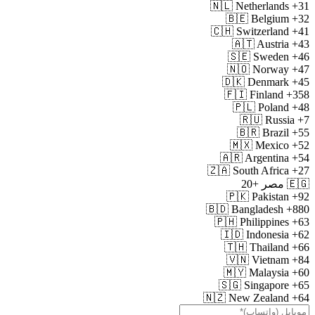
🇳🇱
Netherlands
+31
🇧🇪
Belgium
+32
🇨🇭
Switzerland
+41
🇦🇹
Austria
+43
🇸🇪
Sweden
+46
🇳🇴
Norway
+47
🇩🇰
Denmark
+45
🇫🇮
Finland
+358
🇵🇱
Poland
+48
🇷🇺
Russia
+7
🇧🇷
Brazil
+55
🇲🇽
Mexico
+52
🇦🇷
Argentina
+54
🇿🇦
South Africa
+27
🇪🇬
مصر
+20
🇵🇰
Pakistan
+92
🇧🇩
Bangladesh
+880
🇵🇭
Philippines
+63
🇮🇩
Indonesia
+62
🇹🇭
Thailand
+66
🇻🇳
Vietnam
+84
🇲🇾
Malaysia
+60
🇸🇬
Singapore
+65
🇳🇿
New Zealand
+64