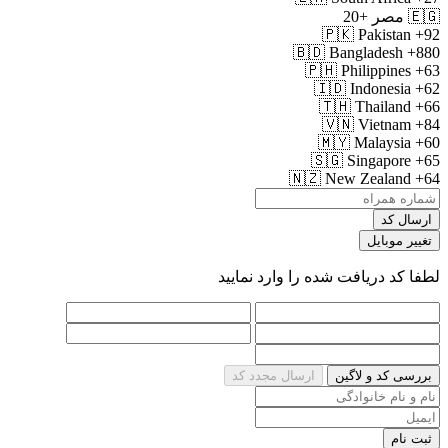
🇪🇬
مصر
+20
🇵🇰
Pakistan
+92
🇧🇩
Bangladesh
+880
🇵🇭
Philippines
+63
🇮🇩
Indonesia
+62
🇹🇭
Thailand
+66
🇻🇳
Vietnam
+84
🇲🇾
Malaysia
+60
🇸🇬
Singapore
+65
🇳🇿
New Zealand
+64
ارسال کد
تغییر موبایل
لطفا کد دریافت شده را وارد نمایید
بررسی کد و لاگین
ارسال مجدد کد
ثبت نام