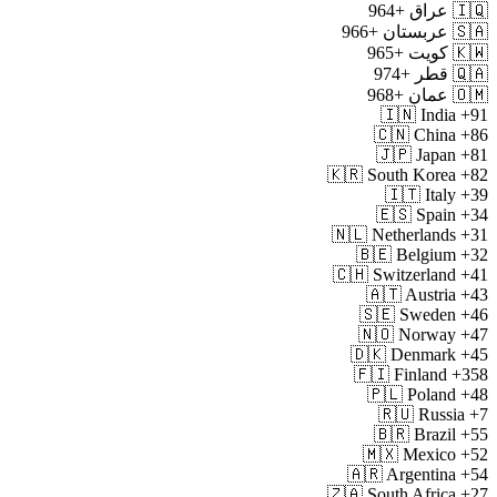
🇮🇶
عراق
+964
🇸🇦
عربستان
+966
🇰🇼
کویت
+965
🇶🇦
قطر
+974
🇴🇲
عمان
+968
🇮🇳
India
+91
🇨🇳
China
+86
🇯🇵
Japan
+81
🇰🇷
South Korea
+82
🇮🇹
Italy
+39
🇪🇸
Spain
+34
🇳🇱
Netherlands
+31
🇧🇪
Belgium
+32
🇨🇭
Switzerland
+41
🇦🇹
Austria
+43
🇸🇪
Sweden
+46
🇳🇴
Norway
+47
🇩🇰
Denmark
+45
🇫🇮
Finland
+358
🇵🇱
Poland
+48
🇷🇺
Russia
+7
🇧🇷
Brazil
+55
🇲🇽
Mexico
+52
🇦🇷
Argentina
+54
🇿🇦
South Africa
+27