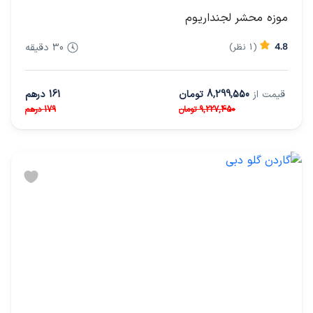
موزه محشر لجنداریوم
4.8
(1 نظر)
30 دقیقه
قیمت از
8,299,550 تومان
161 درهم
9,227,450 تومان
179 درهم