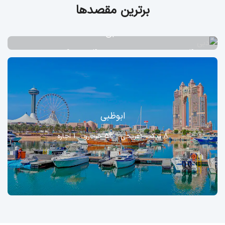
برترین مقصدها
دبی
42 تیکت تفریحی
55 خودرو
40 هتل
6 اجاره
2 تور
ابوظبی
8 تیکت تفریحی
56 خودرو
1 اجاره