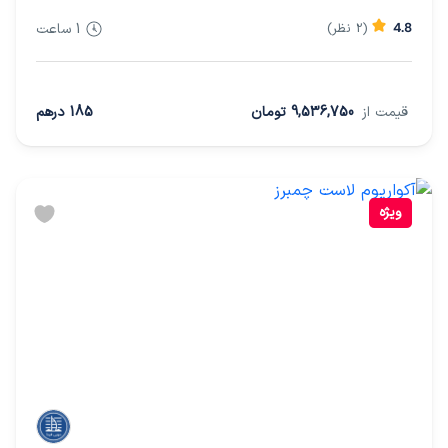
4.8
(2 نظر)
1 ساعت
قیمت از
9,536,750 تومان
185 درهم
ویژه