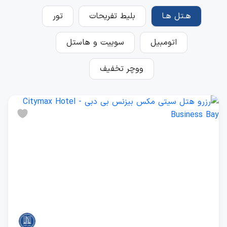
هـتل هـا
بلیط تفریحات
تور
اتومبیل
سوییت و هاستل
ووچر تخفیف