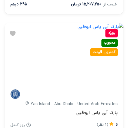
قیمت از
15,207,250 تومان
295 درهم
ویژه
محبوب
کمترین قیمت
Yas Island - Abu Dhabi - United Arab Emirates
پارک آبی یاس ابوظبی
5
(1 نظر)
روز کامل