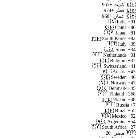
🇰🇼
کویت
+965
🇶🇦
قطر
+974
🇴🇲
عمان
+968
🇮🇳
India
+91
🇨🇳
China
+86
🇯🇵
Japan
+81
🇰🇷
South Korea
+82
🇮🇹
Italy
+39
🇪🇸
Spain
+34
🇳🇱
Netherlands
+31
🇧🇪
Belgium
+32
🇨🇭
Switzerland
+41
🇦🇹
Austria
+43
🇸🇪
Sweden
+46
🇳🇴
Norway
+47
🇩🇰
Denmark
+45
🇫🇮
Finland
+358
🇵🇱
Poland
+48
🇷🇺
Russia
+7
🇧🇷
Brazil
+55
🇲🇽
Mexico
+52
🇦🇷
Argentina
+54
🇿🇦
South Africa
+27
🇪🇬
مصر
+20