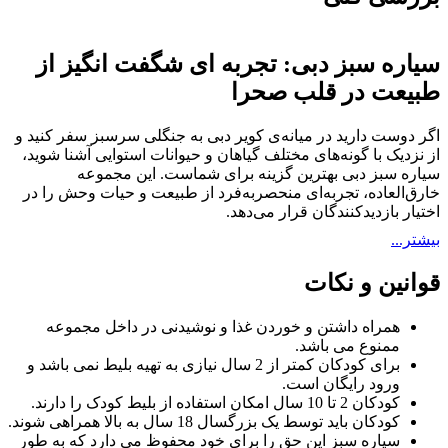
سیاره سبز دبی: تجربه‌ ای شگفت‌ انگیز از
طبیعت در قلب صحرا
اگر دوست دارید در میانه‌ی کویر دبی به جنگلی سرسبز سفر کنید و
از نزدیک با گونه‌های مختلف گیاهان و حیوانات استوایی آشنا شوید،
سیاره سبز دبی بهترین گزینه برای شماست. این مجموعه
خارق‌العاده، تجربه‌ای منحصربه‌فرد از طبیعت و حیات وحش را در
اختیار بازدیدکنندگان قرار می‌دهد.
بیشتر...
آدرس
امارات، دبی، تقاطع بلوار الوصل و بلوار صفا
قوانین و نکات
نحوه دسترسی
با استفاده از گوگل مپ با مترو یا تاکسی میتوانید به مقصد برسید.
ساعت کاری
همراه داشتن و خوردن غذا و نوشیدنی در داخل مجموعه
همه روزه از ۱۰:۰۰ الی ۱۸:۰۰
ممنوع می باشد.
برای کودکان كمتر از 2 سال نیازی به تهیه بلیط نمی باشد و
معرفی سیاره سبز دبی
ورود رایگان است.
کودکان 2 تا 10 سال امکان استفاده از بلیط کودک را دارند.
کودکان باید توسط یک بزرگسال 18 سال به بالا همراهی شوند.
تاریخچه و هدف ایجاد سیاره سبز
سیاره سبز این حق را برای خود محفوظ می دارد که به طور