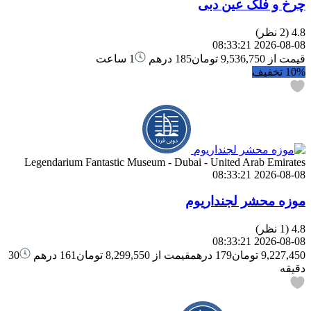
چرخ و فلک عین دبی
4.8
(2 نظر)
2026-08-08 08:33:21
قیمت از
9,536,750 تومان
185 درهم
1 ساعت
10%
تخفیف
Legendarium Fantastic Museum - Dubai - United Arab Emirates
2026-08-08 08:33:21
موزه محشر لجنداریوم
4.8
(1 نظر)
2026-08-08 08:33:21
9,227,450 تومان
179 درهم
قیمت از
8,299,550 تومان
161 درهم
30
دقیقه