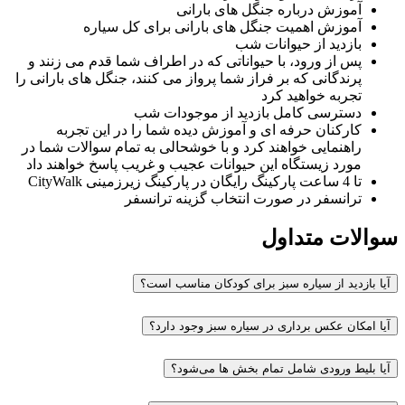
سرویس‌های بهداشتی برای راحتی بازدیدکنندگان فراهم شده است.
آموزش درباره جنگل های بارانی
همچنین ترانسفر نیز برای برخی از پکیج‌های ورودی موجود است.
آموزش اهمیت جنگل های بارانی برای کل سیاره
بازدید از حیوانات شب
چرا سیاره سبز دبی تجربه‌ای منحصربه‌فرد
پس از ورود، با حیواناتی که در اطراف شما قدم می زنند و
پرندگانی که بر فراز شما پرواز می کنند، جنگل های بارانی را
است؟
تجربه خواهید كرد
دسترسی کامل بازديد از موجودات شب
تلفیق طبیعت و تکنولوژی در سیاره سبز دبی
کارکنان حرفه ای و آموزش دیده شما را در این تجربه
راهنمایی خواهند کرد و با خوشحالی به تمام سوالات شما در
یکی از ویژگی‌های منحصربه‌فرد سیاره سبز، تلفیق هنرمندانه‌ی
مورد زیستگاه این حیوانات عجیب و غریب پاسخ خواهند داد
طبیعت و تکنولوژی است. این مجموعه با استفاده از تکنولوژی‌های
تا 4 ساعت پارکینگ رایگان در پارکینگ زیرزمینی CityWalk
پیشرفته توانسته است یک محیط طبیعی کاملاً شبیه به جنگل‌های
ترانسفر در صورت انتخاب گزینه ترانسفر
استوایی را در میانه‌ی دبی ایجاد کند.
سوالات متداول
مجموعه‌ای از گیاهان و حیوانات کمیاب
سیاره سبز دبی خانه‌ای برای بیش از ۳۰۰۰ گونه گیاهی و جانوری
آیا بازدید از سیاره سبز برای کودکان مناسب است؟
است. این موجودات از سراسر جهان جمع‌آوری شده و در این محیط
زیستی استوایی زندگی می‌کنند.
آیا امکان عکس‌ برداری در سیاره سبز وجود دارد؟
بیش از 3000 گونه گیاهی و جانوری
آیا بلیط ورودی شامل تمام بخش‌ ها می‌شود؟
این مجموعه با داشتن بیش از ۳۰۰۰ گونه مختلف گیاهان و جانوران،