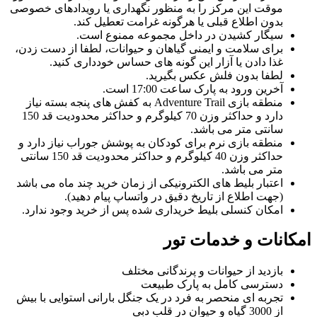
موقت این مرکز را به منظور نگهداری یا رویدادهای خصوصی
سیاره سبز دبی در سال ۲۰۱۶ به عنوان یک پروژه نوآورانه در حوزه
بدون اطلاع قبلی یا هرگونه غرامت تعطیل کند.
حفاظت از محیط زیست و آموزش عمومی افتتاح شد. هدف از ایجاد
سیگار کشیدن در داخل مجموعه ممنوع است.
این مجموعه، ارائه‌ی فضایی بود که مردم بتوانند بدون ترک شهر
برای سلامت و ایمنی گیاهان و حیوانات، لطفا از دست زدن،
دبی، به قلب جنگل‌های استوایی سفر کرده و تجربه‌ای نزدیک به
غذا دادن یا آزار این گونه های حساس خودداری کنید.
طبیعت داشته باشند.
لطفا بدون فلش عکس بگیرید.
آخرین ورود به پارک ساعت 17:00 است.
مکان و دسترسی به سیاره سبز دبی
منطقه بازی Adventure Trail به کفش های پنجه بسته نیاز
دارد و حداکثر وزن 70 کیلوگرم و حداکثر محدودیت قد 150
سیاره سبز دبی در منطقه سیتی واک دبی، یکی از محبوب‌ ترین
سانتی متر می باشد.
مناطق تفریحی و گردشگری این شهر، واقع شده است. این موقعیت
منطقه بازی نرم برای كودكان به پوشش جوراب نیاز دارد و
مکانی، دسترسی آسان به سیاره سبز را برای بازدیدکنندگان فراهم
حداکثر وزن 40 کیلوگرم و حداکثر محدودیت قد 150 سانتی
می‌کند.
متر می باشد.
اعتبار بلیط های الکترونیکی از زمان خرید چند ماه می باشد
نحوه دسترسی به سیاره سبز دبی
(جهت اطلاع از تاریخ دقیق در واتساپ پیام دهید).
امکان کنسلی بلیط خریداری شده پس از خرید وجود ندارد.
برای رسیدن به سیاره سبز، می‌توانید از تاکسی، خودرو شخصی یا
وسایل حمل و نقل عمومی مانند مترو استفاده کنید. ایستگاه‌ های
امکانات و خدمات تور
متروی نزدیک، دسترسی به این مجموعه را بسیار راحت کرده است.
بازدید از حیوانات و پرندگانی مختلف
امکانات و خدمات موجود در مجموعه
دسترسی کامل به پارک طبیعت
تجربه ای منحصر به فرد در یک جنگل بارانی استوایی با بیش
در سیاره سبز دبی، انواع امکانات رفاهی از جمله پارکینگ، کافه‌ها، و
از 3000 گیاه و حیوان در قلب دبی