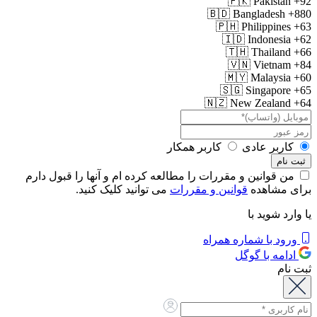
🇵🇰
Pakistan
+92
🇧🇩
Bangladesh
+880
🇵🇭
Philippines
+63
🇮🇩
Indonesia
+62
🇹🇭
Thailand
+66
🇻🇳
Vietnam
+84
🇲🇾
Malaysia
+60
🇸🇬
Singapore
+65
🇳🇿
New Zealand
+64
کاربر عادی
کاربر همکار
من قوانین و مقررات را مطالعه کرده ام و آنها را قبول دارم
برای مشاهده
قوانین و مقررات
می توانید کلیک کنید.
یا وارد شوید با
ورود با شماره همراه
ادامه با گوگل
ثبت نام