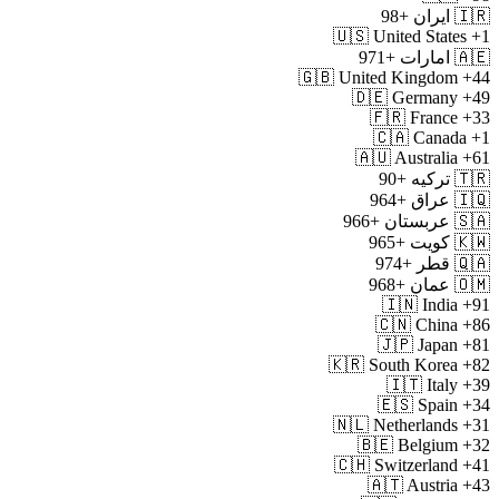
🇮🇷
ایران
+98
🇺🇸
United States
+1
🇦🇪
امارات
+971
🇬🇧
United Kingdom
+44
🇩🇪
Germany
+49
🇫🇷
France
+33
🇨🇦
Canada
+1
🇦🇺
Australia
+61
🇹🇷
ترکیه
+90
🇮🇶
عراق
+964
🇸🇦
عربستان
+966
🇰🇼
کویت
+965
🇶🇦
قطر
+974
🇴🇲
عمان
+968
🇮🇳
India
+91
🇨🇳
China
+86
🇯🇵
Japan
+81
🇰🇷
South Korea
+82
🇮🇹
Italy
+39
🇪🇸
Spain
+34
🇳🇱
Netherlands
+31
🇧🇪
Belgium
+32
🇨🇭
Switzerland
+41
🇦🇹
Austria
+43