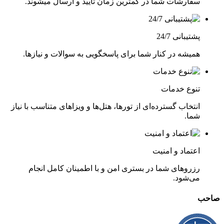
سفارشات شما در کمترین زمان تایید و ارسال میشوند.
برنامه‌ریزی کنید تا تمامی بخش‌ها و نمایش‌ها را ببینید.
امکانات رفاهی سیاره سبز دبی
پشتیبانی 24/7
رستوران‌ها و کافه‌ها
همیشه در کنار شما برای پاسخگویی به سوالات و نیازها.
در سیاره سبز دبی، چندین کافه و رستوران وجود دارد که می‌توانید
در آن‌ها استراحت کنید و از غذاهای خوشمزه و نوشیدنی‌های تازه
تنوع خدمات
لذت ببرید.
انتخاب گسترده‌ای از تورها، هتل‌ها و ویزاهای متناسب با نیاز
سرویس‌های بهداشتی و امکانات دیگر
شما.
سیاره سبز دبی به تمامی امکانات رفاهی از جمله سرویس‌ های
بهداشتی، فروشگاه‌ های سوغاتی و نقاط استراحت مجهز است تا
بازدیدکنندگان تجربه‌ ای راحت و لذت‌ بخش داشته باشند.
اعتماد و امنیت
نتیجه‌گیری
رزروهای شما در بستری امن و با اطمینان کامل انجام
می‌شود.
سیاره سبز دبی یک تجربه شگفت‌ انگیز از تلفیق طبیعت و تکنولوژی
صاحب
در قلب دبی است. اگر علاقه‌ مند به کشف دنیای زیست‌ شناسی و
تجربه‌ی نزدیک به طبیعت هستید، این مجموعه یکی از بهترین گزینه‌
ها برای شماست. بازدید از سیاره سبز دبی، نه تنها شما را با گونه‌