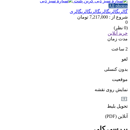
All photos
گالری
گالری
گالری
گالری
گالری
گالری
شروع از :
7,217,000 تومان
0
(0 نظر)
خرید آنلاین
مدت زمان
2 ساعت
لغو
بدون کنسلی
موقعیت
نمایش روی نقشه
تحویل بلیط
آنلاین (PDF)
بررسی کلی