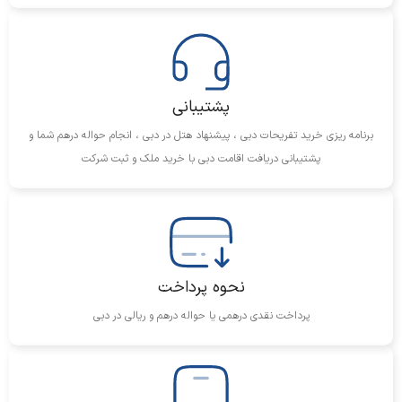
موقعیت:
طبقه ۱ برج خلیفه (هتل آرمانی)
ویژگی‌ها:
رستوران ژاپنی با منوی غذاهای آسیایی و سوشی‌های تازه.
پشتیبانی
نمای زیبا از فواره‌های دبی همراه با غذاهای ژاپنی لوکس.
برنامه ریزی خرید تفریحات دبی ، پیشنهاد هتل در دبی ، انجام حواله درهم شما و
5. Armani Amal
پشتیبانی دریافت اقامت دبی با خرید ملک و ثبت شرکت
موقعیت:
طبقه ۳ برج خلیفه (هتل آرمانی)
ویژگی‌ها:
رستورانی با منوی غذاهای اصیل هندی که با طراحی زیبا و طعم‌های
نحوه پرداخت
منحصر به‌فرد ارائه می‌شود.
تجربه‌ای شگفت‌انگیز برای علاقه‌مندان به غذاهای تند و اصیل هندی.
پرداخت نقدی درهمی یا حواله درهم و ریالی در دبی
باغ‌ ها و فضاهای باز
بخش‌های مختلف برج خلیفه شامل باغ‌ها و فضاهای باز هستند