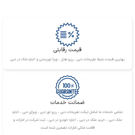
ویژگی‌ها:
یکی از مرتفع‌ترین سالن‌های لوکس در جهان با مناظری خیره‌کننده از
دبی.
ارائه چای بعد از ظهر، کوکتل‌های شامگاهی و برنامه‌های زنده
موسیقی.
قیمت رقابتی
بهترین قیمت بلیط تفریحات دبی ، رزرو هتل ، ویزا توریستی و اجاره ملک در دبی
3. Armani Ristorante
موقعیت:
طبقه ۱ برج خلیفه (هتل آرمانی)
ویژگی‌ها:
ارائه غذاهای اصیل ایتالیایی در فضایی لوکس و طراحی‌شده توسط
ضمانت خدمات
جورجیو آرمانی.
تمامی خدمات ما شامل تیکت تفریحات دبی ، رزرو تور دبی ، ویزای دبی ، اجاره
تجربه‌ای بی‌نظیر از غذاهای با کیفیت و خدمات بی‌همتا.
ملک دبی ، خرید ملک در دبی ، اجاره خودرو در دبی ، ثبت شرکت در امارات و
4. Armani Hashi
اقامت ملکی امارات تضمین شده است.