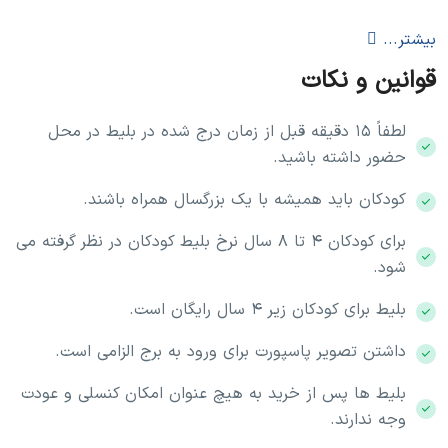
آدرس
امارات ، دبی ، اتوبان شیخ زاید، دبی مال
بیشتر...
قوانین و نکات
با استفاده از گوگل مپ با مترو یا تاکسی
نحوه دسترسی
میتوانید به مقصد برسید.
لطفاً ۱۵ دقیقه قبل از زمان درج شده در بلیط در محل
حضور داشته باشید.
آکواریوم دبی مال (طول هفته): ۱۰:۰۰ الی
کودکان باید همیشه با یک بزرگسال همراه باشند.
۲۳:۰۰، آخرین پذیرش ۲۲:۱۵
برای كودكان ۴ تا ۸ سال نرخ بليط كودكان در نظر گرفته می
آکواریوم دبی مال (آخر هفته): ۱۰:۰۰ الی
شود.
۲۴:۰۰، آخرین پذیرش ۲۳:۱۵
اسکای ویو: همه‌روزه از ۱۰:۳۰ الی ۲۱:۰۰
بليط برای كودكان زير ۴ سال رايگان است.
طبقات ۱۲۴ و ۱۲۵ برج خلیفه (شنبه و
داشتن تصویر پاسپورت برای ورود به برج الزامی است.
ساعت کاری
یکشنبه): ۰۵:۰۰ الی ۲۴:۰۰، ساعت پیک ۱۰:۰۰
الی ۲۱:۰۰، سایر زمان‌ها غیر پیک
بلیط ها پس از خرید به هیچ عنوان امکان کنسلی و عودت
طبقات ۱۲۴ و ۱۲۵ برج خلیفه (دوشنبه تا
وجه ندارند.
جمعه): ۰۷:۰۰ الی ۲۴:۰۰، ساعت پیک ۱۵:۰۰