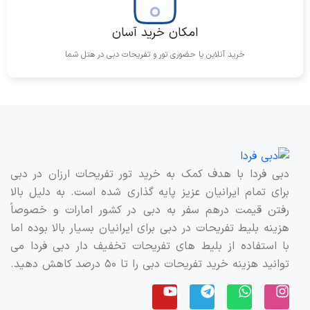
که به بازدیدکنندگان فضایی برای استراحت و لذت بردن از مناظر
اطراف ارائه می‌دهند.
امکان خرید آسان
خرید آنلاین یا حضوری تور و تفریحات دبی در هتل شما
تأثیر برج خلیفه بر شهر دبی
نقش برج خلیفه دبی در جذب گردشگران
برج خلیفه یکی از اصلی‌ترین دلایلی است که گردشگران از سراسر
دنیا به دبی سفر می‌کنند. این برج به تنهایی یکی از نمادهای
گردشگری دبی محسوب می‌شود.
دبی فردا با هدف کمک به خرید تور تفریحات ارزان در دبی
برای تمام ایرانیان عزیز پایه گذاری شده است. به دلیل بالا
برج خلیفه دبی به عنوان نماد توسعه اقتصادی دبی
رفتن قیمت درهم سفر به دبی در کشور امارات و خصوصاً
برج خلیفه دبی نمادی از توسعه سریع اقتصادی و تکنولوژیک
هزینه بلیط تفریحات در دبی برای ایرانیان بسیار بالا بوده اما
دبی است که نشان‌دهنده جاه‌طلبی‌های این شهر برای تبدیل
با استفاده از بلیط های تفریحات تخفیف دار دبی فردا می
شدن به یکی از بزرگ‌ترین مراکز جهانی است.
توانید هزینه خرید تفریحات دبی را تا ۵۰ درصد کاهش دهید.
نقش برج خلیفه دبی در تغییر افق معماری شهری