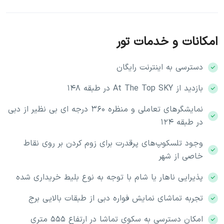
الی ۱۹:۰۰، سایر زمان‌ها غیر پیک
طبقه ۱۴۸ برج خلیفه: ساعت غیر پیک ۲۱:۰۰
الی ۲۳:۰۰، ساعت پیک ۱۲:۰۰ الی ۱۸:۰۰
امکانات و خدمات تور
دسترسی به اینترنت رایگان
گزینه های خرید
بازديد از At The Top SKY در طبقه ۱۴۸
نمایشگرهای تعاملی و منظره ۳۶۰ درجه ای بی نظیر از دبی
برج خلیفه طبقه 124 و 125 – غیر پیک
در طبقه ۱۲۴
برج خلیفه طبقه 124 و 125 – پیک تایم
وجود تلسکوپ‌های پرقدرت برای زوم کردن بر روی نقاط
برج خلیفه طبقه 124 – 125 و 148 – غیر پیک
خاصی از شهر
برج خلیفه طبقه 124 – 125 و 148 – پیک تایم
برج خلیفه طبقات ۱۵۲ – ۱۵۳ و ۱۵۴
پذيرايی ناهار يا شام با توجه به نوع بليط خريداری شده
برج خلیفه طبقه ۱۲۴ و ۱۲۵ + اسکای ویوز
تجربه تماشای نمايش فواره دبی از طبقات بالايی برج
امکان دسترسی به سكوي تماشا در ارتفاع ۵۵۵ متری