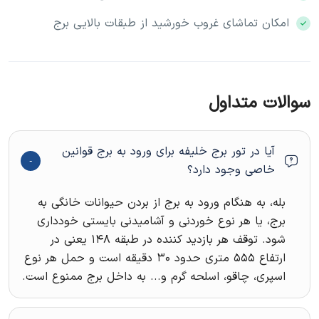
معرفی برج خلیفه دبی
امكان تماشای غروب خورشيد از طبقات بالايی برج
تاریخچه ساخت برج خلیفه
ساخت برج خلیفه در سال ۲۰۰۴ آغاز شد و در سال ۲۰۱۰ به
پایان رسید. این برج به عنوان بخشی از پروژه “داون‌تاون دبی”
سوالات متداول
طراحی و اجرا شد تا به عنوان یک مرکز شهری جدید در این
منطقه ایجاد شود.
آیا در تور برج خلیفه برای ورود به برج قوانین
هدف از ساخت برج خلیفه
خاصی وجود دارد؟
هدف از ساخت برج خلیفه، ایجاد یک نماد مدرن و جذب
بله، به هنگام ورود به برج از بردن حیوانات خانگی به
گردشگران بین‌المللی بود. همچنین، این برج به عنوان یک الگوی
برج، یا هر نوع خوردنی و آشامیدنی بایستی خودداری
جهانی برای سایر آسمان‌خراش‌ها در دنیا شناخته شده است.
شود. توقف هر بازدید کننده در طبقه ۱۴۸ یعنی در
طراحی و معماری برج خلیفه
ارتفاع ۵۵۵ متری حدود ۳۰ دقیقه است و حمل هر نوع
اسپری، چاقو، اسلحه گرم و... به داخل برج ممنوع است.
معماران و مهندسان برج
برج خلیفه توسط شرکت معماری آمریکایی Skidmore, Owings