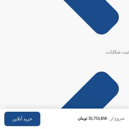
ثبت شکایات
شروع از :
35,753,850 تومان
خرید آنلاین