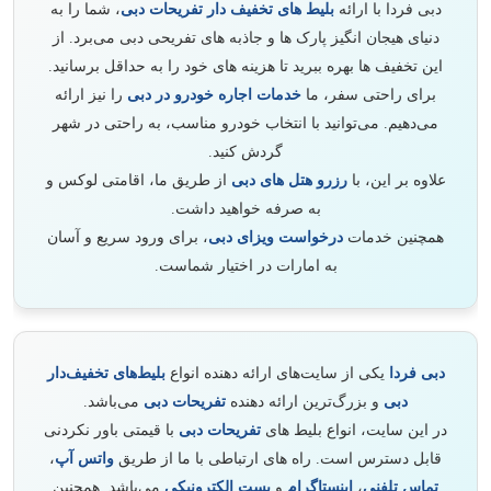
دبی فردا با ارائه
بلیط‌ های تخفیف‌ دار تفریحات دبی
، شما را به
دنیای هیجان‌ انگیز پارک‌ ها و جاذبه‌ های تفریحی دبی می‌برد. از
این تخفیف‌ ها بهره ببرید تا هزینه‌ های خود را به حداقل برسانید.
برای راحتی سفر، ما
خدمات اجاره خودرو در دبی
را نیز ارائه
می‌دهیم. می‌توانید با انتخاب خودرو مناسب، به راحتی در شهر
گردش کنید.
علاوه بر این، با
رزرو هتل‌ های دبی
از طریق ما، اقامتی لوکس و
به‌ صرفه خواهید داشت.
همچنین خدمات
درخواست ویزای دبی
، برای ورود سریع و آسان
به امارات در اختیار شماست.
دبی فردا
یکی از سایت‌های ارائه دهنده انواع
بلیط‌های تخفیف‌دار
دبی
و بزرگ‌ترین ارائه دهنده
تفریحات دبی
می‌باشد.
در این سایت، انواع بلیط‌ های
تفریحات دبی
با قیمتی باور نکردنی
قابل دسترس است. راه‌ های ارتباطی با ما از طریق
واتس آپ
،
تماس تلفنی
،
اینستاگرام
و
پست الکترونیکی
می‌باشد. همچنین