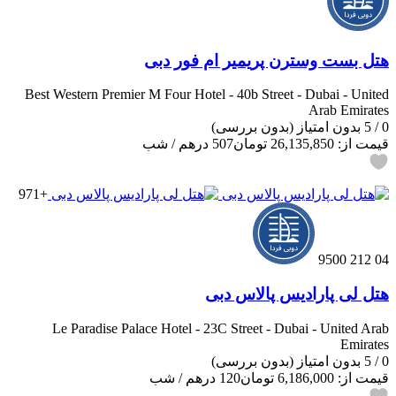
بر اساس نظرات مهمانانی که در هتل اج کریک ساید اقامت
داشته‌اند، این هتل به دلیل خدمات دوستانه پرسنل، اتاق‌های تمیز و
امکانات مدرن، بسیار محبوب است. بسیاری از مهمانان از تجربه
هتل بست وسترن پریمیر ام فور دبی
خود در این هتل به خوبی یاد کرده‌اند.
Best Western Premier M Four Hotel - 40b Street - Dubai - United
نکات برجسته از دید مهمانان
Arab Emirates
0
/
5
بدون امتیاز
(بدون بررسی)
از جمله نکات برجسته‌ای که مهمانان به آن اشاره کرده‌اند، موقعیت
قیمت از:
26,135,850 تومان
507 درهم
/ شب
مکانی عالی هتل در نزدیکی دبی کریک، کیفیت بالای غذاها و خدمات
حرفه‌ای پرسنل بوده است. همچنین، دسترسی آسان به جاذبه‌های
گردشگری دبی از دیگر دلایلی است که مهمانان به این هتل نمره
+971
بالایی داده‌اند.
نکات مثبت و منفی هتل اج کریک ساید
04 212 9500
مزایای اقامت در هتل
هتل لی پارادیس پالاس دبی
موقعیت مکانی عالی در نزدیکی دبی کریک
Le Paradise Palace Hotel - 23C Street - Dubai - United Arab
اتاق‌های مدرن و مجهز
Emirates
امکانات رفاهی و تفریحی کامل
0
/
5
بدون امتیاز
(بدون بررسی)
نزدیکی به فرودگاه بین‌المللی دبی
قیمت از:
6,186,000 تومان
120 درهم
/ شب