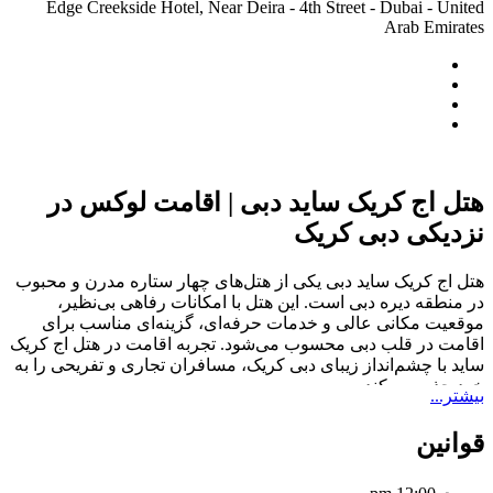
Edge Creekside Hotel, Near Deira - 4th Street - Dubai - United
Arab Emirates
هتل اج کریک ساید دبی | اقامت لوکس در
نزدیکی دبی کریک
هتل اج کریک ساید دبی یکی از هتل‌های چهار ستاره مدرن و محبوب
در منطقه دیره دبی است. این هتل با امکانات رفاهی بی‌نظیر،
موقعیت مکانی عالی و خدمات حرفه‌ای، گزینه‌ای مناسب برای
اقامت در قلب دبی محسوب می‌شود. تجربه اقامت در هتل اج کریک
ساید با چشم‌انداز زیبای دبی کریک، مسافران تجاری و تفریحی را به
خود جذب می‌کند.
بیشتر...
معرفی هتل اج کریک ساید دبی
قوانین
موقعیت مکانی هتل