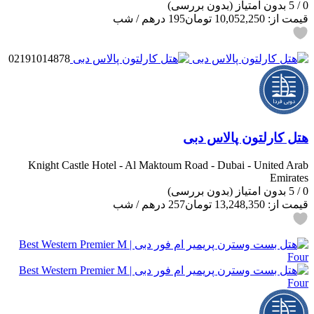
مترو: ایستگاه متروی دیره سیتی سنتر: ۹۵۰ متر
0
/
5
بدون امتیاز
(بدون بررسی)
قطار: ایستگاه متروی دیره سیتی سنتر: ۱ کیلومتر
قیمت از:
10,052,250 تومان
195 درهم
/ شب
رستوران‌ها و کافه‌ها
02191014878
رستوران: رستوران باندو خان: ۵۰ متر
کافه/بار: کافه برج گرین: ۱۰۰ متر
کافه/بار: کافه لس آنجلس: ۱۰۰ متر
طبیعت بکر
هتل کارلتون پالاس دبی
دریاچه: المجاز: ۱۰ کیلومتر
Knight Castle Hotel - Al Maktoum Road - Dubai - United Arab
Emirates
نزدیک‌ترین فرودگاه‌ها
0
/
5
بدون امتیاز
(بدون بررسی)
قیمت از:
13,248,350 تومان
257 درهم
/ شب
فرودگاه بین‌المللی دبی: ۱.۶ کیلومتر
فرودگاه بین‌المللی شارجه: ۱۹ کیلومتر
فرودگاه بین‌المللی آل مکتوم: ۴۲ کیلومتر
نظرات مهمانان و تجربه‌های اقامت
رضایت‌مندی مهمانان