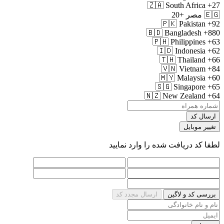
🇿🇦
South Africa
+27
🇪🇬
مصر
+20
🇵🇰
Pakistan
+92
🇧🇩
Bangladesh
+880
🇵🇭
Philippines
+63
🇮🇩
Indonesia
+62
🇹🇭
Thailand
+66
🇻🇳
Vietnam
+84
🇲🇾
Malaysia
+60
🇸🇬
Singapore
+65
🇳🇿
New Zealand
+64
ارسال کد
تغییر موبایل
لطفا کد دریافت شده را وارد نمایید
بررسی کد و لاگین
ارسال مجدد کد