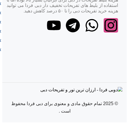
استفاده از بلیط های تفریحات تخفیف دار دبی فردا می توانید
2. آیا هتل اج کریک ساید دبی دارای استخر است؟
هزینه خرید تفریحات دبی را تا ۵۰ درصد کاهش دهید.
بله، هتل دارای استخر روباز با چشم‌انداز زیبای دبی است.
3. آیا هتل اج کریک ساید برای مسافران تجاری مناسب
است؟
بله، این هتل امکانات تجاری کاملی شامل اتاق‌های کنفرانس و
اینترنت پرسرعت ارائه می‌دهد.
4. آیا امکان رزرو آنلاین در هتل اج کریک ساید وجود دارد؟
بله، شما می‌توانید از طریق وبسایت رسمی هتل یا سایت‌های معتبر
رزرو آنلاین اقدام کنید.
5. آیا هتل اج کریک ساید دبی به مراکز خرید نزدیک است؟
بله، این هتل در نزدیکی مراکز خرید مشهوری مانند دیره سیتی سنتر
© 2025 تمام حقوق مادی و معنوی برای دبی فردا محفوظ
قرار دارد.
است .