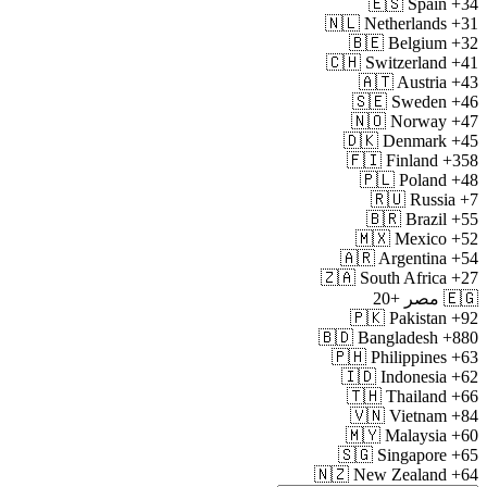
🇪🇸
Spain
+34
🇳🇱
Netherlands
+31
🇧🇪
Belgium
+32
🇨🇭
Switzerland
+41
🇦🇹
Austria
+43
🇸🇪
Sweden
+46
🇳🇴
Norway
+47
🇩🇰
Denmark
+45
🇫🇮
Finland
+358
🇵🇱
Poland
+48
🇷🇺
Russia
+7
🇧🇷
Brazil
+55
🇲🇽
Mexico
+52
🇦🇷
Argentina
+54
🇿🇦
South Africa
+27
🇪🇬
مصر
+20
🇵🇰
Pakistan
+92
🇧🇩
Bangladesh
+880
🇵🇭
Philippines
+63
🇮🇩
Indonesia
+62
🇹🇭
Thailand
+66
🇻🇳
Vietnam
+84
🇲🇾
Malaysia
+60
🇸🇬
Singapore
+65
🇳🇿
New Zealand
+64