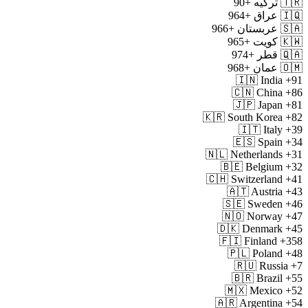
🇹🇷
ترکیه
+90
🇮🇶
عراق
+964
🇸🇦
عربستان
+966
🇰🇼
کویت
+965
🇶🇦
قطر
+974
🇴🇲
عمان
+968
🇮🇳
India
+91
🇨🇳
China
+86
🇯🇵
Japan
+81
🇰🇷
South Korea
+82
🇮🇹
Italy
+39
🇪🇸
Spain
+34
🇳🇱
Netherlands
+31
🇧🇪
Belgium
+32
🇨🇭
Switzerland
+41
🇦🇹
Austria
+43
🇸🇪
Sweden
+46
🇳🇴
Norway
+47
🇩🇰
Denmark
+45
🇫🇮
Finland
+358
🇵🇱
Poland
+48
🇷🇺
Russia
+7
🇧🇷
Brazil
+55
🇲🇽
Mexico
+52
🇦🇷
Argentina
+54