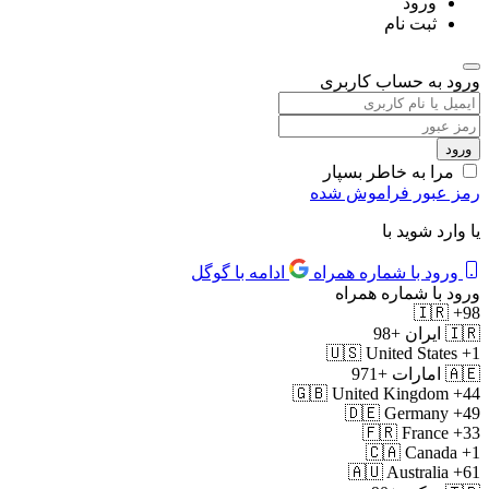
ورود
ثبت نام
ورود به حساب کاربری
مرا به خاطر بسپار
رمز عبور فراموش شده
یا وارد شوید با
ورود با شماره همراه
ادامه با گوگل
ورود با شماره همراه
🇮🇷
+98
🇮🇷
ایران
+98
🇺🇸
United States
+1
🇦🇪
امارات
+971
🇬🇧
United Kingdom
+44
🇩🇪
Germany
+49
🇫🇷
France
+33
🇨🇦
Canada
+1
🇦🇺
Australia
+61