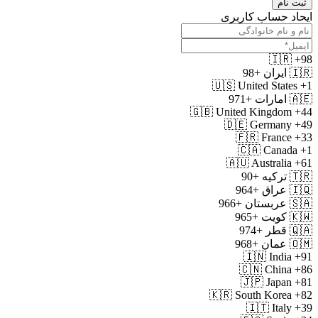
ثبت نام
ایحاد حساب کاربری
🇮🇷
+98
🇮🇷
ایران
+98
🇺🇸
United States
+1
🇦🇪
امارات
+971
🇬🇧
United Kingdom
+44
🇩🇪
Germany
+49
🇫🇷
France
+33
🇨🇦
Canada
+1
🇦🇺
Australia
+61
🇹🇷
ترکیه
+90
🇮🇶
عراق
+964
🇸🇦
عربستان
+966
🇰🇼
کویت
+965
🇶🇦
قطر
+974
🇴🇲
عمان
+968
🇮🇳
India
+91
🇨🇳
China
+86
🇯🇵
Japan
+81
🇰🇷
South Korea
+82
🇮🇹
Italy
+39