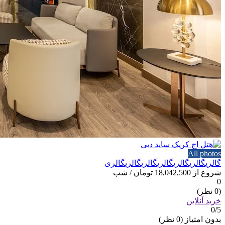
All photos
گالری
گالری
گالری
گالری
گالری
گالری
گالری
شروع از
18,042,500 تومان
/ شب
0
(0 نظر)
خرید آنلاین
0
/5
بدون امتیاز
(0 نظر)