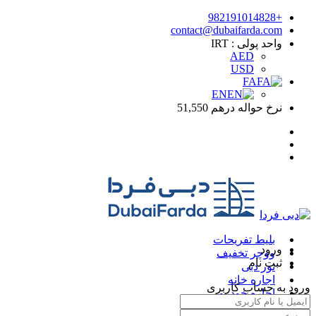
+982191014828
contact@dubaifarda.com
واحد پولی :‌ IRT
AED
USD
FA
EN
نرخ حواله درهم 51,550
بلیط تفریحات
ورود
ووچر تخفیف
ثبت نام
تور دبی
اجاره خانه
ورود به حساب کاربری
اجاره خودرو
رزرو هتل