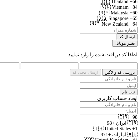
🇹🇭
Thailand
+66
🇻🇳
Vietnam
+84
🇲🇾
Malaysia
+60
🇸🇬
Singapore
+65
🇳🇿
New Zealand
+64
ارسال کد
تغییر موبایل
لطفا کد دریافت شده را وارد نمایید
بررسی کد و لاگین
ارسال مجدد کد
ثبت نام
ایحاد حساب کاربری
🇮🇷
+98
🇮🇷
ایران
+98
🇺🇸
United States
+1
🇦🇪
امارات
+971