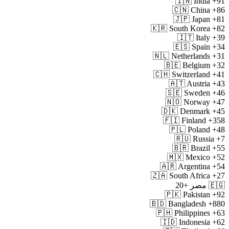
🇮🇳
India
+91
🇨🇳
China
+86
🇯🇵
Japan
+81
🇰🇷
South Korea
+82
🇮🇹
Italy
+39
🇪🇸
Spain
+34
🇳🇱
Netherlands
+31
🇧🇪
Belgium
+32
🇨🇭
Switzerland
+41
🇦🇹
Austria
+43
🇸🇪
Sweden
+46
🇳🇴
Norway
+47
🇩🇰
Denmark
+45
🇫🇮
Finland
+358
🇵🇱
Poland
+48
🇷🇺
Russia
+7
🇧🇷
Brazil
+55
🇲🇽
Mexico
+52
🇦🇷
Argentina
+54
🇿🇦
South Africa
+27
🇪🇬
مصر
+20
🇵🇰
Pakistan
+92
🇧🇩
Bangladesh
+880
🇵🇭
Philippines
+63
🇮🇩
Indonesia
+62