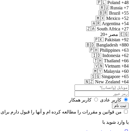
🇵🇱
Poland
+48
🇷🇺
Russia
+7
🇧🇷
Brazil
+55
🇲🇽
Mexico
+52
🇦🇷
Argentina
+54
🇿🇦
South Africa
+27
🇪🇬
مصر
+20
🇵🇰
Pakistan
+92
🇧🇩
Bangladesh
+880
🇵🇭
Philippines
+63
🇮🇩
Indonesia
+62
🇹🇭
Thailand
+66
🇻🇳
Vietnam
+84
🇲🇾
Malaysia
+60
🇸🇬
Singapore
+65
🇳🇿
New Zealand
+64
کاربر عادی
کاربر همکار
من قوانین و مقررات را مطالعه کرده ام و آنها را قبول دارم برا
یا وارد شوید با