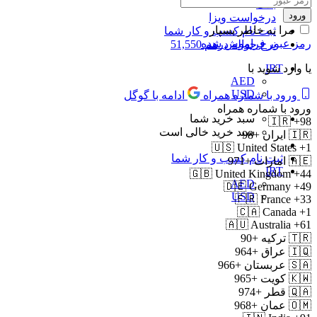
بلاگ
درخواست ویزا
مرا به خاطر بسپار
ثبت نام کسب و کار شما
رمز عبور فراموش شده
نرخ حواله درهم 51,550
IRT
یا وارد شوید با
AED
USD
ورود با شماره همراه
ادامه با گوگل
ورود با شماره همراه
سبد خرید شما
🇮🇷
+98
سبد خرید خالی است
🇮🇷
ایران
+98
🇺🇸
United States
+1
ثبت نام کسب و کار شما
🇦🇪
امارات
+971
IRT
🇬🇧
United Kingdom
+44
AED
🇩🇪
Germany
+49
USD
🇫🇷
France
+33
🇨🇦
Canada
+1
🇦🇺
Australia
+61
🇹🇷
ترکیه
+90
🇮🇶
عراق
+964
🇸🇦
عربستان
+966
🇰🇼
کویت
+965
🇶🇦
قطر
+974
🇴🇲
عمان
+968