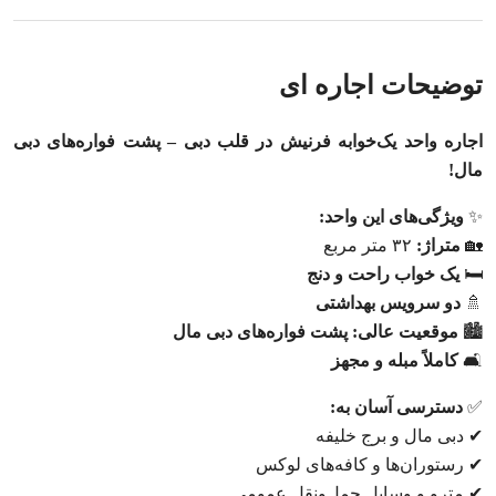
توضیحات اجاره ای
اجاره واحد یک‌خوابه فرنیش در قلب دبی – پشت فواره‌های دبی
مال!
✨
ویژگی‌های این واحد:
🏡
متراژ:
۳۲ متر مربع
🛏
یک خواب راحت و دنج
🚿
دو سرویس بهداشتی
🏙
موقعیت عالی: پشت فواره‌های دبی مال
🛋
کاملاً مبله و مجهز
✅
دسترسی آسان به:
✔ دبی مال و برج خلیفه
✔ رستوران‌ها و کافه‌های لوکس
✔ مترو و وسایل حمل‌ونقل عمومی