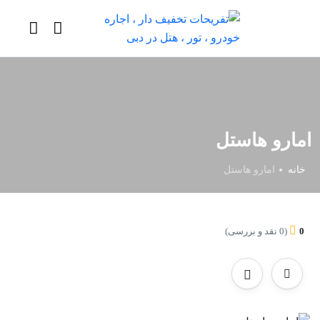
امارو هاستل
خانه
امارو هاستل
0
(0 نقد و بررسی)