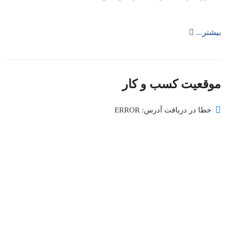
🪑 فضای لاکچری داخل سالن و تراس
📸 دکور زیبا و مناسب برای عکس‌های اینستاگرامی
بیشتر...
فرقی نمی‌کنه با دوستان باشی یا دنبال یه شب خاص باشی؛
Shisha House یه تجربه فراموش‌نشدنی برات رقم می‌زنه.
🔥 شیشا هاوس دبی – فقط یه رستوران نیست، یه سبک زندگیه!
موقعیت کسب و کار
منوی رستوران شامل :
خطا در دریافت آدرس: ERROR
برگر مرغ – برگر گوشت – نوشیدنی – پاستا – پیتزا – قلیون میوه ایی –
شاورما مرغ – شاورما گوشت