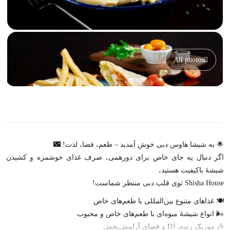
All photos
🌟 به شیشا هاوس دبی خوش آمدید – طعم، فضا، لذت! 🌃
اگر دنبال یه جای خاص برای دورهمی، صرف غذای خوشمزه و کشیدن
شیشۀ باکیفیت هستید،
Shisha House توی قلب دبی منتظر شماست!
🍽️ غذاهای متنوع بین‌المللی با طعم‌های خاص
🌬️ انواع شیشۀ میوه‌ای با طعم‌های خاص و محبوب
🎶 موزیک زنده، DJ و فضای آرامش‌بخش