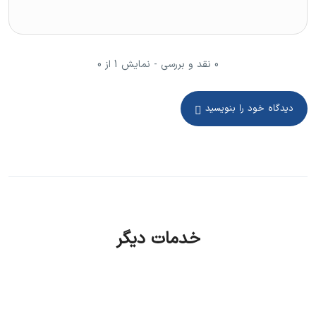
اقتصادی و کم‌هزینه:
با توجه به مصرف سوخت پایین و هزینه‌های
نگهداری کم، این خودرو گزینه‌ای مناسب برای سفرهای طولانی و
اقتصادی است.
0 نقد و بررسی - نمایش 1 از 0
راحتی و امکانات رفاهی:
شورلت گروو 2023 با صندلی‌های راحت،
سیستم تهویه مطبوع و فضای کافی برای سرنشینان، تجربه‌ای
دیدگاه خود را بنویسید
لذت‌بخش را برای شما به ارمغان می‌آورد.
کاربردی برای رانندگی شهری:
اندازه جمع‌وجور این خودرو باعث
می‌شود که به راحتی در فضای شلوغ شهری و پارکینگ‌های کوچک
حرکت کند.
امکانات رفاهی و تکنولوژی شورلت گروو
2023
خدمات دیگر
شورلت گروو 2023 با امکانات رفاهی و تکنولوژی‌های مدرن خود
تجربه‌ای متفاوت از رانندگی را ارائه می‌دهد. برخی از این امکانات
شامل موارد زیر است: