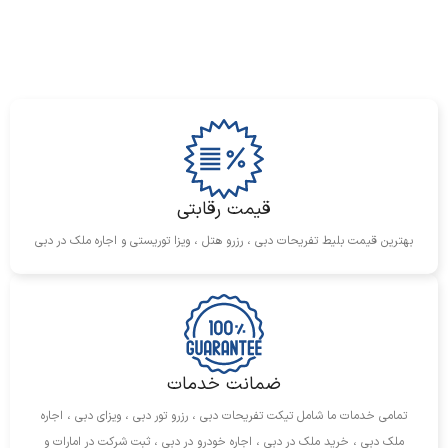
سیستم تهویه مطبوع دوگانه:
امکان تنظیم دما به‌صورت جداگانه
برای راننده و سرنشین
صفحه نمایش لمسی 8 اینچی:
این صفحه نمایش با سیستم‌های
Apple CarPlay و Android Auto سازگار است و به راحتی می‌توانید
از تلفن همراه خود استفاده کنید.
سیستم صوتی مجهز به 6 بلندگو:
با کیفیت صدای بالا و قابلیت
اتصال بلوتوث، تجربه‌ای لذت‌بخش از شنیدن موسیقی را برای شما
فراهم می‌کند.
قیمت رقابتی
دوربین عقب:
برای کمک به پارک خودرو در فضاهای محدود، این
بهترین قیمت بلیط تفریحات دبی ، رزرو هتل ، ویزا توریستی و اجاره ملک در دبی
دوربین دید بهتری به راننده ارائه می‌دهد.
شرایط و مدارک لازم برای اجاره شورلت گروو
2023
ضمانت خدمات
برای اجاره شورلت گروو 2023 در دبی، ارائه مدارک و رعایت
شرایط زیر ضروری است:
تمامی خدمات ما شامل تیکت تفریحات دبی ، رزرو تور دبی ، ویزای دبی ، اجاره
ملک دبی ، خرید ملک در دبی ، اجاره خودرو در دبی ، ثبت شرکت در امارات و