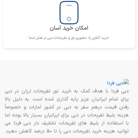
این خودرو با توجه به هزینه‌های پایین تعمیر و نگهداری و
همچنین مصرف سوخت بهینه، گزینه‌ای ایده‌آل برای افرادی است
که به دنبال
اجاره خودرو در دبی
با هزینه‌های معقول هستند.
توصیه می‌شود پیش از امضای قرارداد، شرایط و هزینه‌ها را به
امکان خرید آسان
دقت مطالعه کنید.
خرید آنلاین یا حضوری تور و تفریحات دبی در هتل شما
نتیجه‌گیری: چرا شورلت گروو 2023 در دبی؟
شورلت گروو 2023 با طراحی مدرن، مصرف سوخت بهینه و
امکانات رفاهی متعدد، یکی از بهترین گزینه‌ها برای اجاره خودرو
در دبی محسوب می‌شود. این خودرو برای افرادی که به دنبال
تجربه‌ای اقتصادی، راحت و بدون دغدغه از رانندگی در دبی
دبی فردا با هدف کمک به خرید تور تفریحات ارزان در دبی
هستند، گزینه‌ای عالی است. با
اجاره شورلت گروو 2023
،
برای تمام ایرانیان عزیز پایه گذاری شده است. به دلیل بالا
می‌توانید از تمامی امکانات و ویژگی‌های این خودرو بهره‌مند
رفتن قیمت درهم سفر به دبی در کشور امارات و خصوصاً
شده و سفری خاطره‌انگیز در دبی داشته باشید.
هزینه بلیط تفریحات در دبی برای ایرانیان بسیار بالا بوده اما
با استفاده از بلیط های تفریحات تخفیف دار دبی فردا می
اگر به دنبال اجاره خودرویی راحت و اقتصادی در دبی هستید،
توانید هزینه خرید تفریحات دبی را تا ۵۰ درصد کاهش دهید.
شورلت گروو 2023 با ویژگی‌ها و امکانات خاص خود، انتخابی