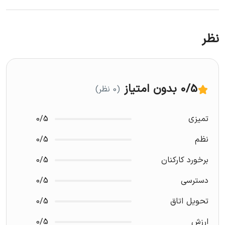
ال بستکیه – ۳.۱ کیلومتر
پارک کریک – ۳.۳ کیلومتر
نظر
موزه دبی – ۳.۴ کیلومتر
دهکده میراث – ۳.۹ کیلومتر
/5
0
بدون امتیاز
(0 نظر)
خانه سعید المکتوم – ۴ کیلومتر
تمیزی
0/5
کیدز کانکشن – ۴.۷ کیلومتر
نظم
0/5
برخورد کارکنان
0/5
جاذبه‌های برتر
دسترسی
0/5
آکواریوم شارجه – ۷ کیلومتر
تحویل اتاق
0/5
ارزش
0/5
پناهگاه حیات وحش راس الخور – ۹ کیلومتر