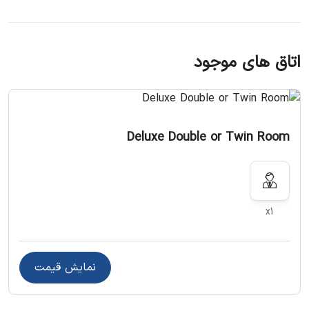
هتل Le Paradise Palace تنها چند دقیقه فاصله با جاذبه‌های
معروف دبی مانند برج خلیفه و دبی مال دارد. اگر به دنبال
کاوش در شهر هستید، این هتل انتخابی ایده‌آل است.
اتاق های موجود
اطلاعات منطقه هتل
Deluxe Double or Twin Room
چه چیزی در نزدیکی است
پارک دویدن مطینا – ۸۰۰ متر
x1
برج ساعت دیره – ۱.۴ کیلومتر
میدان ناصر – ۱.۷ کیلومتر
نمایش قیمت
پل شناور – ۲.۵ کیلومتر