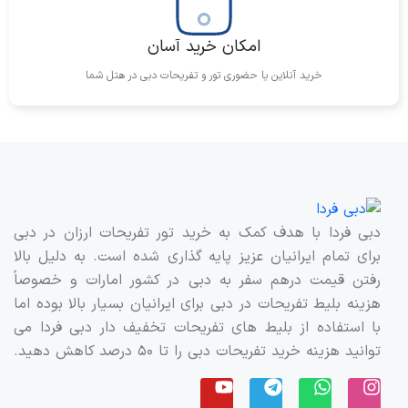
فرودگاه بین‌المللی شارجه – ۱۷ کیلومتر
امکان خرید آسان
پایگاه دریایی جبل علی – ۴۳ کیلومتر
خرید آنلاین یا حضوری تور و تفریحات دبی در هتل شما
رستوران‌ها و کافه‌ها
رستوران Options By Sanjeev Kapoor – ۱۰
متر
دبی فردا با هدف کمک به خرید تور تفریحات ارزان در دبی
برای تمام ایرانیان عزیز پایه گذاری شده است. به دلیل بالا
رستوران Dawaat Deira – ۵۰ متر
رفتن قیمت درهم سفر به دبی در کشور امارات و خصوصاً
هزینه بلیط تفریحات در دبی برای ایرانیان بسیار بالا بوده اما
رستوران Sursong – ۵۰ متر
با استفاده از بلیط های تفریحات تخفیف دار دبی فردا می
توانید هزینه خرید تفریحات دبی را تا ۵۰ درصد کاهش دهید.