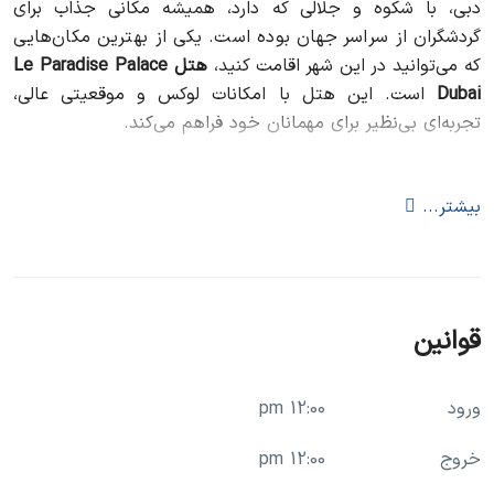
دبی، با شکوه و جلالی که دارد، همیشه مکانی جذاب برای
گردشگران از سراسر جهان بوده است. یکی از بهترین مکان‌هایی
که می‌توانید در این شهر اقامت کنید،
هتل Le Paradise Palace
Dubai
است. این هتل با امکانات لوکس و موقعیتی عالی،
تجربه‌ای بی‌نظیر برای مهمانان خود فراهم می‌کند.
مقدمه‌ای بر هتل Le Paradise Palace
بیشتر...
Dubai
هتل لی پارادیس پالاس دبی یکی از معروف‌ترین هتل‌های دبی
است که در قلب این شهر زیبا واقع شده است. این هتل با
طراحی مدرن و امکانات پیشرفته، تمامی انتظارات مهمانان خود
قوانین
را برآورده می‌کند.
موقعیت مکانی و دسترسی
ورود
12:00 pm
خروج
12:00 pm
نزدیکی به جاذبه‌های گردشگری معروف