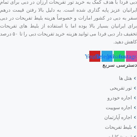
دبی فردا با هدف کمک به خرید تور تفریحات ارزان در دبی برای تمام
رستوران‌های داخلی هتل: انواع غذاهای
ایرانیان عزیز پایه گذاری شده است. به دلیل بالا رفتن قیمت درهم
بین‌المللی
سفر به دبی در کشور امارات و خصوصاً هزینه بلیط تفریحات در دبی
برای ایرانیان بسیار بالا بوده اما با استفاده از بلیط های تفریحات
رستوران‌های مرکز خرید دبی مال: ۵ کیلومتر
تخفیف دار دبی فردا می توانید هزینه خرید تفریحات دبی را تا ۵۰ درصد
کاهش دهید.
Youtube
Telegram
Whatsapp
Instag
طبیعت بکر
دسترسی سریع
کانال آب دبی: ۱ کیلومتر
هتل ها
تور تفریحی
پارک صفا: ۳ کیلومتر
اجاره خودرو
اجاره سوییت
اجاره آپارتمان
نزدیک‌ترین فرودگاه‌ها
بلیط تفریحات
فرودگاه بین‌المللی دبی: ۱۵ کیلومتر
ثبت شکایات